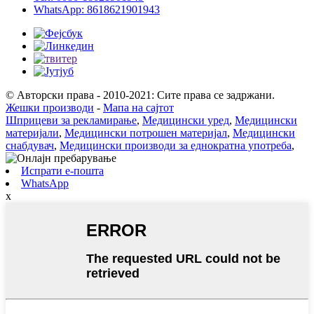
WhatsApp: 8618621901943
© Авторски права - 2010-2021: Сите права се задржани.
Жешки производи
-
Мапа на сајтот
Шприцеви за рекламирање
,
Медицински уред
,
Медицински
материјали
,
Медицински потрошен материјал
,
Медицински
снабдувач
,
Медицински производи за еднократна употреба
,
Испрати е-пошта
WhatsApp
x