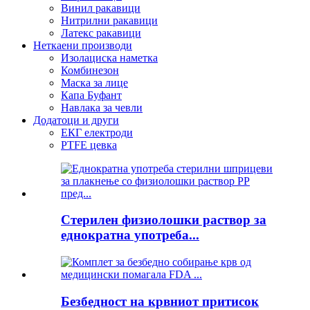
Винил ракавици
Нитрилни ракавици
Латекс ракавици
Неткаени производи
Изолациска наметка
Комбинезон
Маска за лице
Капа Буфант
Навлака за чевли
Додатоци и други
ЕКГ електроди
PTFE цевка
Стерилен физиолошки раствор за
еднократна употреба...
Безбедност на крвниот притисок