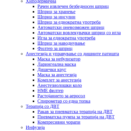
Хиподермична
Рачен извлечен безбедносен шприц
Шприц за хранење
Шприц за инсулин
Шприц за еднократна употреба
Автоматски оневозможен шприц
Автоматски вовлекувачки шприц со игла
Игла за еднократна употреба
Шприц за наводнување
Филтер за шприц
Анестезија и управување со дишните патишта
Маска за небулизатор
Ларингеална маска
Дишечки круг
Маска за анестезија
Комплет за анестезија
Анестезиолошки коло
HME филтер
Растојанието за аеросол
Спирометар со една топка
Терапија со ДВТ
Ракав за пневматска терапија на ДВТ
Пневматска пумпа за терапија на ДВТ
Компресивни чорапи
Инфузија