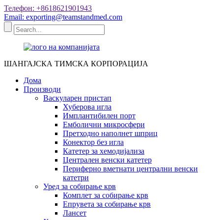
Телефон: +8618621901943
Email: exporting@teamstandmed.com
ШАНГАЈСКА ТИМСКА КОРПОРАЦИЈА
Дома
Производи
Васкуларен пристап
Хуберова игла
Имплантибилен порт
Емболични микросфери
Претходно наполнет шприц
Конектор без игла
Катетер за хемодијализа
Централен венски катетер
Периферно вметнати централни венски
катетри
Уред за собирање крв
Комплет за собирање крв
Епрувета за собирање крв
Лансет