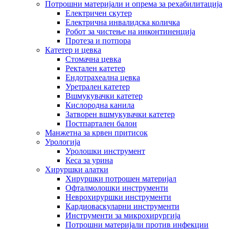
Потрошни материјали и опрема за рехабилитација
Електричен скутер
Електрична инвалидска количка
Робот за чистење на инконтиненција
Протеза и потпора
Катетер и цевка
Стомачна цевка
Ректален катетер
Ендотрахеална цевка
Уретрален катетер
Вшмукувачки катетер
Кислородна канила
Затворен вшмукувачки катетер
Постпартален балон
Манжетна за крвен притисок
Урологија
Уролошки инструмент
Кеса за урина
Хируршки алатки
Хируршки потрошен материјал
Офталмолошки инструменти
Неврохируршки инструменти
Кардиоваскуларни инструменти
Инструменти за микрохирургија
Потрошни материјали против инфекции