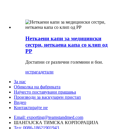
Неткаени капи за медицински
сестри, неткаена капа со клип од
PP
Достапни се различни големини и бои.
истрага
детали
За нас
Обиколка на фабриката
Најчесто поставувани прашања
Производи за васкуларен пристап
Видео
Контактирајте не
Email: exporting@teamstandmed.com
ШАНГАЈСКА ТИМСКА КОРПОРАЦИЈА
Тел: 0086-18621901943