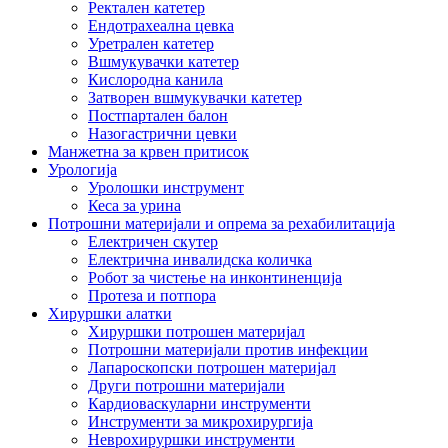
Ректален катетер
Ендотрахеална цевка
Уретрален катетер
Вшмукувачки катетер
Кислородна канила
Затворен вшмукувачки катетер
Постпартален балон
Назогастрични цевки
Манжетна за крвен притисок
Урологија
Уролошки инструмент
Кеса за урина
Потрошни материјали и опрема за рехабилитација
Електричен скутер
Електрична инвалидска количка
Робот за чистење на инконтиненција
Протеза и потпора
Хируршки алатки
Хируршки потрошен материјал
Потрошни материјали против инфекции
Лапароскопски потрошен материјал
Други потрошни материјали
Кардиоваскуларни инструменти
Инструменти за микрохирургија
Неврохируршки инструменти