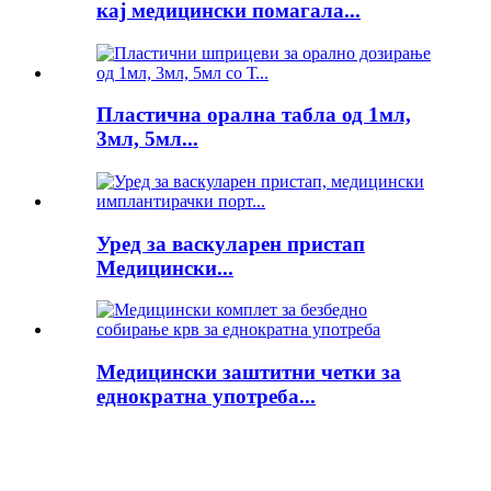
кај медицински помагала...
Пластична орална табла од 1мл,
3мл, 5мл...
Уред за васкуларен пристап
Медицински...
Медицински заштитни четки за
еднократна употреба...