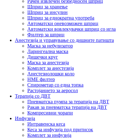
Рачен извлечен безбедносен шприц
Шприц за хранење
Шприц за инсулин
Шприц за еднократна употреба
Автоматски оневозможен шприц
Автоматски вовлекувачки шприц со игла
Филтер за шприц
Анестезија и управување со дишните патишта
Маска за небулизатор
Ларингеална маска
Дишечки круг
Маска за анестезија
Комплет за анестезија
Анестезиолошки коло
HME филтер
Спирометар со една топка
Растојанието за аеросол
Терапија со ДВТ
Пневматска пумпа за терапија на ДВТ
Ракав за пневматска терапија на ДВТ
Компресивни чорапи
Инфузија
Интравенска кеса
Кеса за инфузија под притисок
Комплет за инфузија