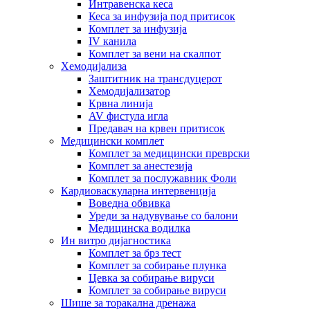
Интравенска кеса
Кеса за инфузија под притисок
Комплет за инфузија
IV канила
Комплет за вени на скалпот
Хемодијализа
Заштитник на трансдуцерот
Хемодијализатор
Крвна линија
AV фистула игла
Предавач на крвен притисок
Медицински комплет
Комплет за медицински преврски
Комплет за анестезија
Комплет за послужавник Фоли
Кардиоваскуларна интервенција
Воведна обвивка
Уреди за надувување со балони
Медицинска водилка
Ин витро дијагностика
Комплет за брз тест
Комплет за собирање плунка
Цевка за собирање вируси
Комплет за собирање вируси
Шише за торакална дренажа