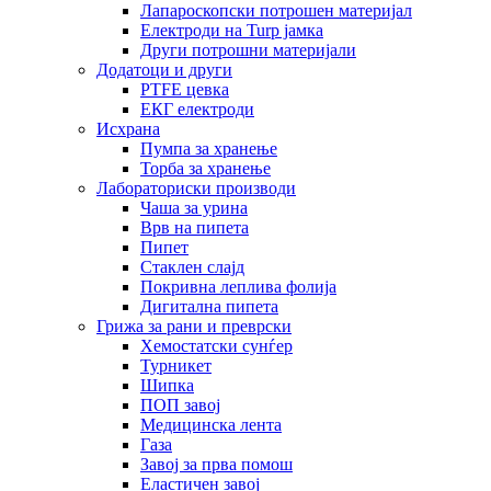
Лапароскопски потрошен материјал
Електроди на Turp јамка
Други потрошни материјали
Додатоци и други
PTFE цевка
ЕКГ електроди
Исхрана
Пумпа за хранење
Торба за хранење
Лабораториски производи
Чаша за урина
Врв на пипета
Пипет
Стаклен слајд
Покривна леплива фолија
Дигитална пипета
Грижа за рани и преврски
Хемостатски сунѓер
Турникет
Шипка
ПОП завој
Медицинска лента
Газа
Завој за прва помош
Еластичен завој