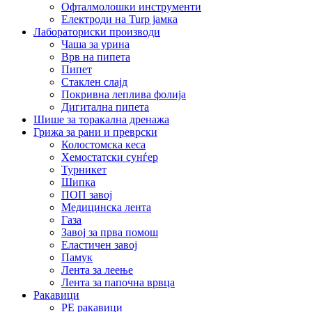
Офталмолошки инструменти
Електроди на Turp јамка
Лабораториски производи
Чаша за урина
Врв на пипета
Пипет
Стаклен слајд
Покривна леплива фолија
Дигитална пипета
Шише за торакална дренажа
Грижа за рани и преврски
Колостомска кеса
Хемостатски сунѓер
Турникет
Шипка
ПОП завој
Медицинска лента
Газа
Завој за прва помош
Еластичен завој
Памук
Лента за леење
Лента за папочна врвца
Ракавици
PE ракавици