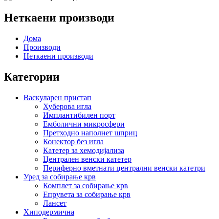
Неткаени производи
Дома
Производи
Неткаени производи
Категории
Васкуларен пристап
Хуберова игла
Имплантибилен порт
Емболични микросфери
Претходно наполнет шприц
Конектор без игла
Катетер за хемодијализа
Централен венски катетер
Периферно вметнати централни венски катетри
Уред за собирање крв
Комплет за собирање крв
Епрувета за собирање крв
Лансет
Хиподермична