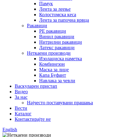
Памук
Лента за леење
Колостомска кеса
Лента за папочна врвца
Ракавици
PE ракавици
Винил ракавици
Нитрилни ракавици
Латекс ракавици
Неткаени производи
Изолациска наметка
Комбинезон
Маска за лице
Капа Буфант
Навлака за чевли
Васкуларен пристап
Видео
За нас
Најчесто поставувани прашања
Вести
Каталог
Контактирајте не
English