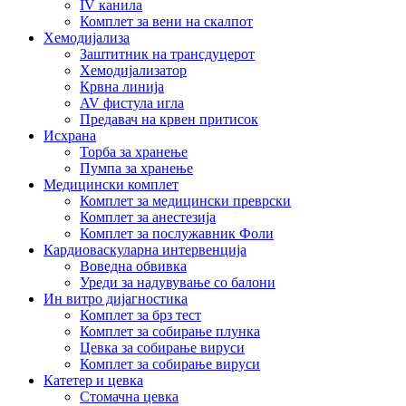
IV канила
Комплет за вени на скалпот
Хемодијализа
Заштитник на трансдуцерот
Хемодијализатор
Крвна линија
AV фистула игла
Предавач на крвен притисок
Исхрана
Торба за хранење
Пумпа за хранење
Медицински комплет
Комплет за медицински преврски
Комплет за анестезија
Комплет за послужавник Фоли
Кардиоваскуларна интервенција
Воведна обвивка
Уреди за надувување со балони
Ин витро дијагностика
Комплет за брз тест
Комплет за собирање плунка
Цевка за собирање вируси
Комплет за собирање вируси
Катетер и цевка
Стомачна цевка