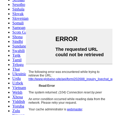
Sesotho
Sinhala
Slovak
Slovenian
Somali
Samoan
Scots Gaelic
Shona
Sindhi
Sundanese
Swahili
Tajik
Tamil
Telugu
Thai
Ukrainian
Urdu
Uzbek
Vietnamese
Welsh
Xhosa
Yiddish
Yoruba
Zulu