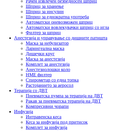
Рачен извлечен безбедносен шприц
Шприц за хранење
Шприц за инсулин
Шприц за еднократна употреба
Автоматски оневозможен шприц
Автоматски вовлекувачки шприц со игла
Филтер за шприц
Анестезија и управување со дишните патишта
Маска за небулизатор
Ларингеална маска
Дишечки круг
Маска за анестезија
Комплет за анестезија
Анестезиолошки коло
HME филтер
Спирометар со една топка
Растојанието за аеросол
Терапија со ДВТ
Пневматска пумпа за терапија на ДВТ
Ракав за пневматска терапија на ДВТ
Компресивни чорапи
Инфузија
Интравенска кеса
Кеса за инфузија под притисок
Комплет за инфузија