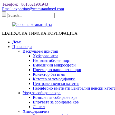
Телефон: +8618621901943
Email: exporting@teamstandmed.com
ШАНГАЈСКА ТИМСКА КОРПОРАЦИЈА
Дома
Производи
Васкуларен пристап
Хуберова игла
Имплантибилен порт
Емболични микросфери
Претходно наполнет шприц
Конектор без игла
Катетер за хемодијализа
Централен венски катетер
Периферно вметнати централни венски катет
Уред за собирање крв
Комплет за собирање крв
Епрувета за собирање крв
Лансет
Хиподермична