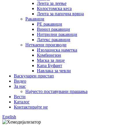
Лента за леење
Колостомска кеса
Лента за папочна врвца
Ракавици
PE ракавици
Винил ракавици
Нитрилни ракавици
Латекс ракавици
Неткаени производи
Изолациска наметка
Комбинезон
Маска за лице
Капа Буфант
Навлака за чевли
Васкуларен пристап
Видео
За нас
Најчесто поставувани прашања
Вести
Каталог
Контактирајте не
English