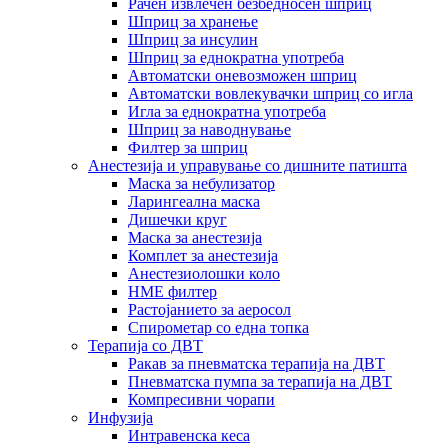
Рачен извлечен безбедносен шприц
Шприц за хранење
Шприц за инсулин
Шприц за еднократна употреба
Автоматски оневозможен шприц
Автоматски вовлекувачки шприц со игла
Игла за еднократна употреба
Шприц за наводнување
Филтер за шприц
Анестезија и управување со дишните патишта
Маска за небулизатор
Ларингеална маска
Дишечки круг
Маска за анестезија
Комплет за анестезија
Анестезиолошки коло
HME филтер
Растојанието за аеросол
Спирометар со една топка
Терапија со ДВТ
Ракав за пневматска терапија на ДВТ
Пневматска пумпа за терапија на ДВТ
Компресивни чорапи
Инфузија
Интравенска кеса