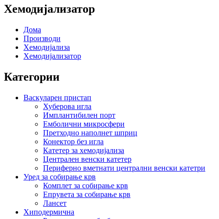
Хемодијализатор
Дома
Производи
Хемодијализа
Хемодијализатор
Категории
Васкуларен пристап
Хуберова игла
Имплантибилен порт
Емболични микросфери
Претходно наполнет шприц
Конектор без игла
Катетер за хемодијализа
Централен венски катетер
Периферно вметнати централни венски катетри
Уред за собирање крв
Комплет за собирање крв
Епрувета за собирање крв
Лансет
Хиподермична