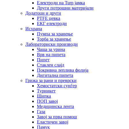
Електроди на Turp јамка
Други потрошни материјали
Додатоци и други
PTFE цевка
ЕКГ електроди
Исхрана
Пумпа за хранење
Торба за хранење
Лабораториски производи
Чаша за урина
Врв на пипета
Пипет
Стаклен слајд
Покривна леплива фолија
Дигитална пипета
Грижа за рани и преврски
Хемостатски сунѓер
Турникет
Шипка
ПОП завој
Медицинска лента
Газа
Завој за прва помош
Еластичен завој
Памук