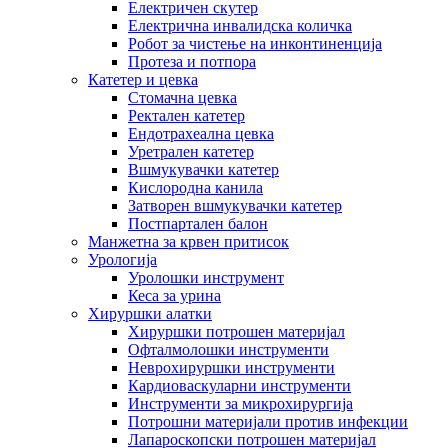
Електричен скутер
Електрична инвалидска количка
Робот за чистење на инконтиненција
Протеза и потпора
Катетер и цевка
Стомачна цевка
Ректален катетер
Ендотрахеална цевка
Уретрален катетер
Вшмукувачки катетер
Кислородна канила
Затворен вшмукувачки катетер
Постпартален балон
Манжетна за крвен притисок
Урологија
Уролошки инструмент
Кеса за урина
Хируршки алатки
Хируршки потрошен материјал
Офталмолошки инструменти
Неврохируршки инструменти
Кардиоваскуларни инструменти
Инструменти за микрохирургија
Потрошни материјали против инфекции
Лапароскопски потрошен материјал