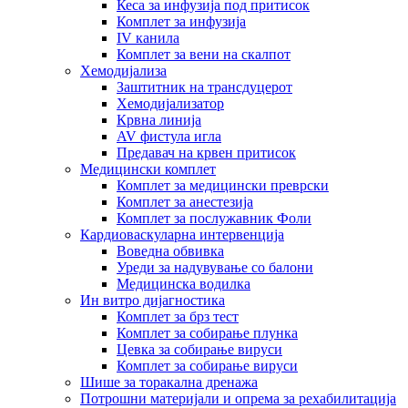
Кеса за инфузија под притисок
Комплет за инфузија
IV канила
Комплет за вени на скалпот
Хемодијализа
Заштитник на трансдуцерот
Хемодијализатор
Крвна линија
AV фистула игла
Предавач на крвен притисок
Медицински комплет
Комплет за медицински преврски
Комплет за анестезија
Комплет за послужавник Фоли
Кардиоваскуларна интервенција
Воведна обвивка
Уреди за надувување со балони
Медицинска водилка
Ин витро дијагностика
Комплет за брз тест
Комплет за собирање плунка
Цевка за собирање вируси
Комплет за собирање вируси
Шише за торакална дренажа
Потрошни материјали и опрема за рехабилитација