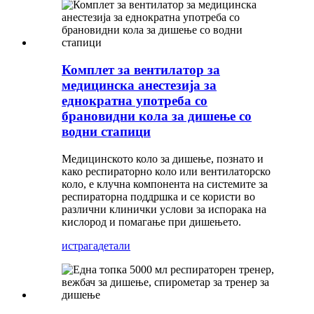
Комплет за вентилатор за
медицинска анестезија за
еднократна употреба со
брановидни кола за дишење со
водни стапици
Медицинското коло за дишење, познато и
како респираторно коло или вентилаторско
коло, е клучна компонента на системите за
респираторна поддршка и се користи во
различни клинички услови за испорака на
кислород и помагање при дишењето.
истрага
детали