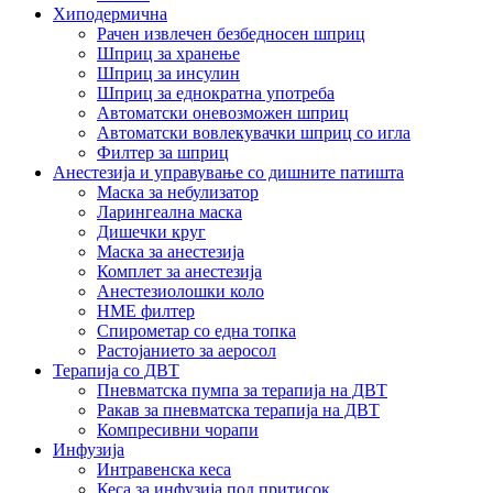
Хиподермична
Рачен извлечен безбедносен шприц
Шприц за хранење
Шприц за инсулин
Шприц за еднократна употреба
Автоматски оневозможен шприц
Автоматски вовлекувачки шприц со игла
Филтер за шприц
Анестезија и управување со дишните патишта
Маска за небулизатор
Ларингеална маска
Дишечки круг
Маска за анестезија
Комплет за анестезија
Анестезиолошки коло
HME филтер
Спирометар со една топка
Растојанието за аеросол
Терапија со ДВТ
Пневматска пумпа за терапија на ДВТ
Ракав за пневматска терапија на ДВТ
Компресивни чорапи
Инфузија
Интравенска кеса
Кеса за инфузија под притисок