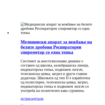
Медицински апарат за вежбање на
белите дробови Респираторен
спирометар со една топка
Системот за анестезиолошко дишење е
составен од школка, калибрациска линија,
индикаторска топка, подвижен лизгач,
телескопска цевка, загриз и други главни
додатоци. Школката од тип D е изработена
од полистирен, телескопска цевка, загриз,
индикаторска топка и подвижен лизгач со
употреба на полиетилен како суровина.
истрага
детали