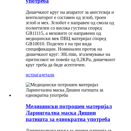
употреба
Дишечкиот круг на апаратот за анестезија и
вентилаторот е составен од зглоб, троен
зглоб и мех. Зглобот е направен од смола од
полиетилен со висока густина според
GB11115, а меховите се направени од
медицински мек ПВЦ материјал според
GB10010. Поделен е на три вида
спецификации. Номинален проток на
дишечкиот круг: 30L/min, зголемување на
притисокот не повеќе од 0,2KPa, дишечкиот
круг треба да биде асептичен.
истрага
детали
Медицински потрошен материјал
Ларингеална маска Дишни
патишта за еднократна употреба
Ларингеалната маска за дишни патишта за