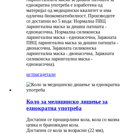
еднократна употреба е изработена од
материјал од медицински квалитет и има
одлична биокомпатибилност. Производите
се достапни во 5 вида: Нормална ПВЦ
ларингеална маска за дишни патишта -
еднонасочна, Нормална силиконска
ларингеална маска - еднонасочна, Зајакната
ПВЦ ларингеална маска за дишни патишта -
двонасочна, Зајакната силиконска
ларингеална маска - двонасочна, Зајакната
силиконска ларингеална маска -
еднонасочна).
истрага
детали
Коло за медицинско дишење за
еднократна употреба
Достапни се проширливи кола, кола со мазна
цевка и брановидни кола.
Достапни се кола за возрасни (22 мм),