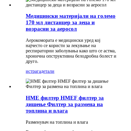
Медицински материјали на големо
170 мл дистанцер за деца и
возрасни за аеросол
Аерокомората е медицински уред кој
најчесто се користи за лекување на
респираторни заболувања како што се астма,
хронична опструктивна белодробна болест и
друго.
истрага
детали
HME филтер HMEF филтер за
дишење Филтер за размена на
топлина и влага
Разменувач на топлина и влага