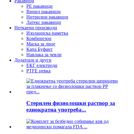
Ракавици
PE ракавици
Винил ракавици
Нитрилни ракавици
Латекс ракавици
Неткаени производи
Изолациска наметка
Комбинезон
Маска за лице
Капа Буфант
Навлака за чевли
Додатоци и други
ЕКГ електроди
PTFE цевка
Стерилен физиолошки раствор за
еднократна употреба...