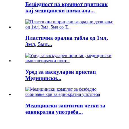
Безбедност на крвниот притисок
кај медицински помагала...
Пластична орална табла од 1мл,
3мл, 5мл...
Уред за васкуларен пристап
Медицински...
Медицински заштитни четки за
еднократна употреба...