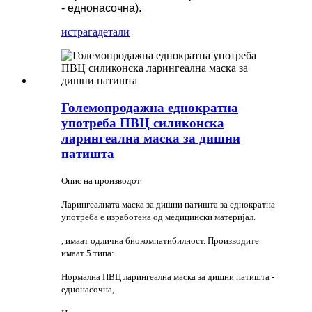
- еднонасочна).
истрага
детали
Големопродажна еднократна
употреба ПВЦ силиконска
ларингеална маска за дишни
патишта
Опис на производот
Ларингеалната маска за дишни патишта за еднократна
употреба е изработена од медицински материјал.
, имаат одлична биокомпатибилност. Производите
имаат 5 типа:
Нормална ПВЦ ларингеална маска за дишни патишта -
еднонасочна,