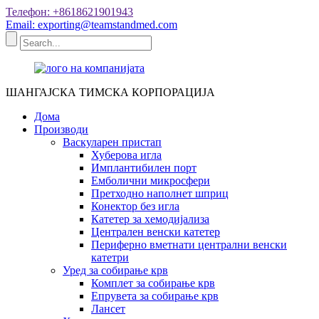
Телефон: +8618621901943
Email: exporting@teamstandmed.com
ШАНГАЈСКА ТИМСКА КОРПОРАЦИЈА
Дома
Производи
Васкуларен пристап
Хуберова игла
Имплантибилен порт
Емболични микросфери
Претходно наполнет шприц
Конектор без игла
Катетер за хемодијализа
Централен венски катетер
Периферно вметнати централни венски
катетри
Уред за собирање крв
Комплет за собирање крв
Епрувета за собирање крв
Лансет