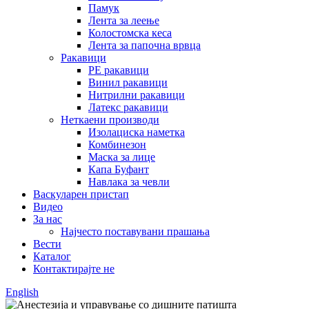
Памук
Лента за леење
Колостомска кеса
Лента за папочна врвца
Ракавици
PE ракавици
Винил ракавици
Нитрилни ракавици
Латекс ракавици
Неткаени производи
Изолациска наметка
Комбинезон
Маска за лице
Капа Буфант
Навлака за чевли
Васкуларен пристап
Видео
За нас
Најчесто поставувани прашања
Вести
Каталог
Контактирајте не
English