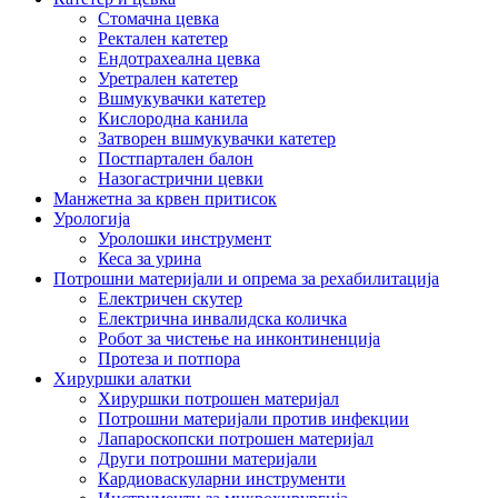
Стомачна цевка
Ректален катетер
Ендотрахеална цевка
Уретрален катетер
Вшмукувачки катетер
Кислородна канила
Затворен вшмукувачки катетер
Постпартален балон
Назогастрични цевки
Манжетна за крвен притисок
Урологија
Уролошки инструмент
Кеса за урина
Потрошни материјали и опрема за рехабилитација
Електричен скутер
Електрична инвалидска количка
Робот за чистење на инконтиненција
Протеза и потпора
Хируршки алатки
Хируршки потрошен материјал
Потрошни материјали против инфекции
Лапароскопски потрошен материјал
Други потрошни материјали
Кардиоваскуларни инструменти