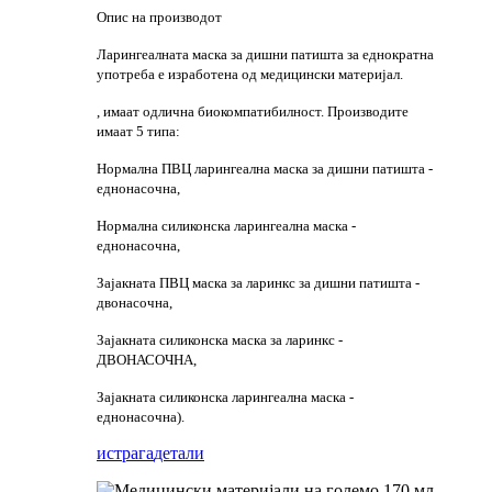
Опис на производот
Ларингеалната маска за дишни патишта за еднократна
употреба е изработена од медицински материјал.
, имаат одлична биокомпатибилност. Производите
имаат 5 типа:
Нормална ПВЦ ларингеална маска за дишни патишта -
еднонасочна,
Нормална силиконска ларингеална маска -
еднонасочна,
Зајакната ПВЦ маска за ларинкс за дишни патишта -
двонасочна,
Зајакната силиконска маска за ларинкс -
ДВОНАСОЧНА,
Зајакната силиконска ларингеална маска -
еднонасочна).
истрага
детали