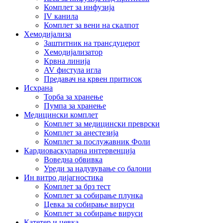
Комплет за инфузија
IV канила
Комплет за вени на скалпот
Хемодијализа
Заштитник на трансдуцерот
Хемодијализатор
Крвна линија
AV фистула игла
Предавач на крвен притисок
Исхрана
Торба за хранење
Пумпа за хранење
Медицински комплет
Комплет за медицински преврски
Комплет за анестезија
Комплет за послужавник Фоли
Кардиоваскуларна интервенција
Воведна обвивка
Уреди за надувување со балони
Ин витро дијагностика
Комплет за брз тест
Комплет за собирање плунка
Цевка за собирање вируси
Комплет за собирање вируси
Катетер и цевка