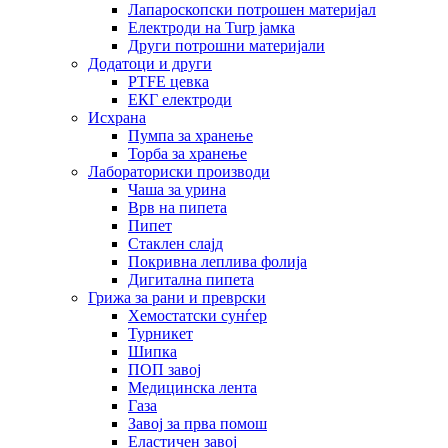
Лапароскопски потрошен материјал
Електроди на Turp јамка
Други потрошни материјали
Додатоци и други
PTFE цевка
ЕКГ електроди
Исхрана
Пумпа за хранење
Торба за хранење
Лабораториски производи
Чаша за урина
Врв на пипета
Пипет
Стаклен слајд
Покривна леплива фолија
Дигитална пипета
Грижа за рани и преврски
Хемостатски сунѓер
Турникет
Шипка
ПОП завој
Медицинска лента
Газа
Завој за прва помош
Еластичен завој