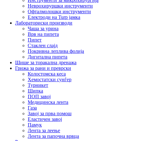
Инструменти за микрохирургија
Неврохируршки инструменти
Офталмолошки инструменти
Електроди на Turp јамка
Лабораториски производи
Чаша за урина
Врв на пипета
Пипет
Стаклен слајд
Покривна леплива фолија
Дигитална пипета
Шише за торакална дренажа
Грижа за рани и преврски
Колостомска кеса
Хемостатски сунѓер
Турникет
Шипка
ПОП завој
Медицинска лента
Газа
Завој за прва помош
Еластичен завој
Памук
Лента за леење
Лента за папочна врвца