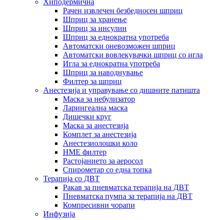
Хиподермична
Рачен извлечен безбедносен шприц
Шприц за хранење
Шприц за инсулин
Шприц за еднократна употреба
Автоматски оневозможен шприц
Автоматски вовлекувачки шприц со игла
Игла за еднократна употреба
Шприц за наводнување
Филтер за шприц
Анестезија и управување со дишните патишта
Маска за небулизатор
Ларингеална маска
Дишечки круг
Маска за анестезија
Комплет за анестезија
Анестезиолошки коло
HME филтер
Растојанието за аеросол
Спирометар со една топка
Терапија со ДВТ
Ракав за пневматска терапија на ДВТ
Пневматска пумпа за терапија на ДВТ
Компресивни чорапи
Инфузија