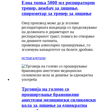
Една топка 5000 мл респираторен
тренер, вежбач за дишење,
спирометар за тренер за дишење
Овој производ може да ја зголеми
респираторната кондиција со продолжување
на должината и дијаметарот на
респираторниот тракт; помага во отворање
на дишните патишта,
промовира алвеоларно проширување, го
зголемува капацитетот на белите дробови.
истрага
детали
Трговија на големо со
проширување брановидни
анестезии медицински силиконски
кола за дишење за еднократна