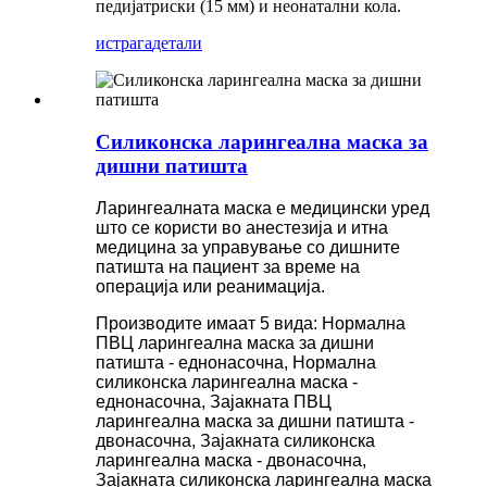
педијатриски (15 мм) и неонатални кола.
истрага
детали
Силиконска ларингеална маска за
дишни патишта
Ларингеалната маска е медицински уред
што се користи во анестезија и итна
медицина за управување со дишните
патишта на пациент за време на
операција или реанимација.
Производите имаат 5 вида: Нормална
ПВЦ ларингеална маска за дишни
патишта - еднонасочна, Нормална
силиконска ларингеална маска -
еднонасочна, Зајакната ПВЦ
ларингеална маска за дишни патишта -
двонасочна, Зајакната силиконска
ларингеална маска - двонасочна,
Зајакната силиконска ларингеална маска