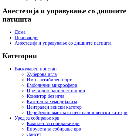
Анестезија и управување со дишните
патишта
Дома
Производи
Анестезија и управување со дишните патишта
Категории
Васкуларен пристап
Хуберова игла
Имплантибилен порт
Емболични микросфери
Претходно наполнет шприц
Конектор без игла
Катетер за хемодијализа
Централен венски катетер
Периферно вметнати централни венски катетри
Уред за собирање крв
Комплет за собирање крв
Епрувета за собирање крв
Лансет