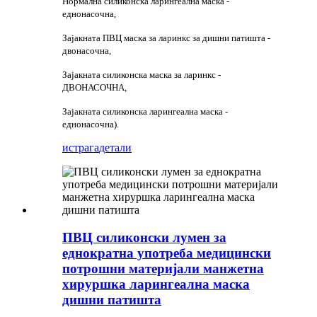
Нормална силиконска ларингеална маска -
еднонасочна,
Зајакната ПВЦ маска за ларинкс за дишни патишта -
двонасочна,
Зајакната силиконска маска за ларинкс -
ДВОНАСОЧНА,
Зајакната силиконска ларингеална маска -
еднонасочна).
истрага
детали
ПВЦ силиконски лумен за
еднократна употреба медицински
потрошни материјали манжетна
хируршка ларингеална маска
дишни патишта