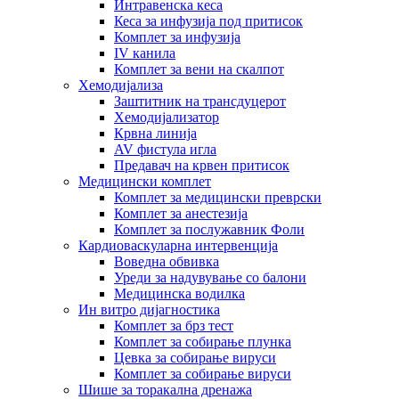
Интравенска кеса
Кеса за инфузија под притисок
Комплет за инфузија
IV канила
Комплет за вени на скалпот
Хемодијализа
Заштитник на трансдуцерот
Хемодијализатор
Крвна линија
AV фистула игла
Предавач на крвен притисок
Медицински комплет
Комплет за медицински преврски
Комплет за анестезија
Комплет за послужавник Фоли
Кардиоваскуларна интервенција
Воведна обвивка
Уреди за надувување со балони
Медицинска водилка
Ин витро дијагностика
Комплет за брз тест
Комплет за собирање плунка
Цевка за собирање вируси
Комплет за собирање вируси
Шише за торакална дренажа