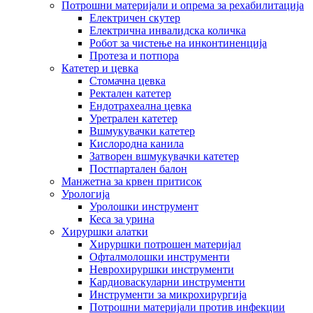
Потрошни материјали и опрема за рехабилитација
Електричен скутер
Електрична инвалидска количка
Робот за чистење на инконтиненција
Протеза и потпора
Катетер и цевка
Стомачна цевка
Ректален катетер
Ендотрахеална цевка
Уретрален катетер
Вшмукувачки катетер
Кислородна канила
Затворен вшмукувачки катетер
Постпартален балон
Манжетна за крвен притисок
Урологија
Уролошки инструмент
Кеса за урина
Хируршки алатки
Хируршки потрошен материјал
Офталмолошки инструменти
Неврохируршки инструменти
Кардиоваскуларни инструменти
Инструменти за микрохирургија
Потрошни материјали против инфекции