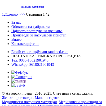
истрага
детали
1
2
Следно >
>>
Страница 1 / 2
За нас
Обиколка на фабриката
Најчесто поставувани прашања
Производи за васкуларен пристап
Видео
Контактирајте не
Email: exporting@teamstandmed.com
ШАНГАЈСКА ТИМСКА КОРПОРАЦИЈА
Тел: 0086-18621901943
WhatsApp: 8618621901943
© Авторски права - 2010-2021: Сите права се задржани.
Жешки производи
-
Мапа на сајтот
Медицински потрошен материјал
,
Медицински производи за