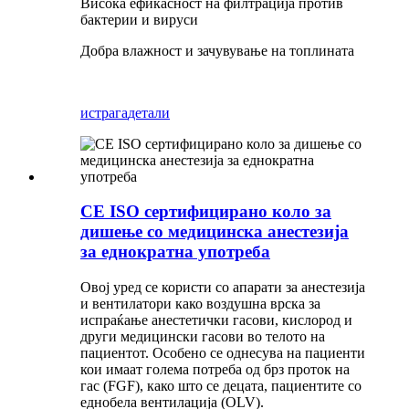
Висока ефикасност на филтрација против
бактерии и вируси
Добра влажност и зачувување на топлината
истрага
детали
CE ISO сертифицирано коло за
дишење со медицинска анестезија
за еднократна употреба
Овој уред се користи со апарати за анестезија
и вентилатори како воздушна врска за
испраќање анестетички гасови, кислород и
други медицински гасови во телото на
пациентот. Особено се однесува на пациенти
кои имаат голема потреба од брз проток на
гас (FGF), како што се децата, пациентите со
еднобела вентилација (OLV).