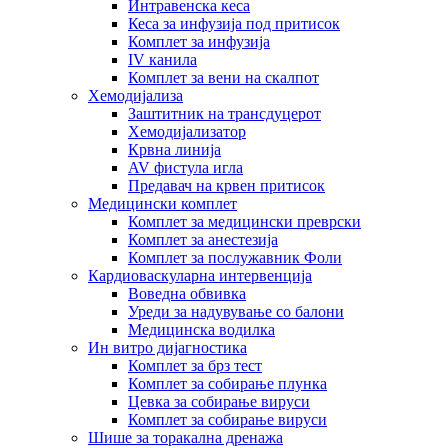
Интравенска кеса
Кеса за инфузија под притисок
Комплет за инфузија
IV канила
Комплет за вени на скалпот
Хемодијализа
Заштитник на трансдуцерот
Хемодијализатор
Крвна линија
AV фистула игла
Предавач на крвен притисок
Медицински комплет
Комплет за медицински преврски
Комплет за анестезија
Комплет за послужавник Фоли
Кардиоваскуларна интервенција
Воведна обвивка
Уреди за надувување со балони
Медицинска водилка
Ин витро дијагностика
Комплет за брз тест
Комплет за собирање плунка
Цевка за собирање вируси
Комплет за собирање вируси
Шише за торакална дренажа