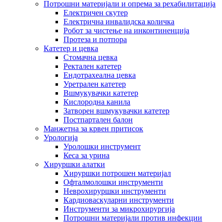
Потрошни материјали и опрема за рехабилитација
Електричен скутер
Електрична инвалидска количка
Робот за чистење на инконтиненција
Протеза и потпора
Катетер и цевка
Стомачна цевка
Ректален катетер
Ендотрахеална цевка
Уретрален катетер
Вшмукувачки катетер
Кислородна канила
Затворен вшмукувачки катетер
Постпартален балон
Манжетна за крвен притисок
Урологија
Уролошки инструмент
Кеса за урина
Хируршки алатки
Хируршки потрошен материјал
Офталмолошки инструменти
Неврохируршки инструменти
Кардиоваскуларни инструменти
Инструменти за микрохирургија
Потрошни материјали против инфекции