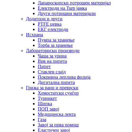
Лапароскопски потрошен материјал
Електроди на Turp јамка
Други потрошни материјали
Додатоци и други
PTFE цевка
ЕКГ електроди
Исхрана
Пумпа за хранење
Торба за хранење
Лабораториски производи
Чаша за урина
Врв на пипета
Пипет
Стаклен слајд
Покривна леплива фолија
Дигитална пипета
Грижа за рани и преврски
Хемостатски сунѓер
Турникет
Шипка
ПОП завој
Медицинска лента
Газа
Завој за прва помош
Еластичен завој