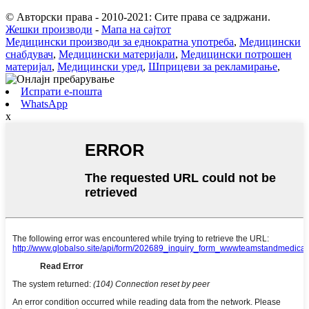
© Авторски права - 2010-2021: Сите права се задржани.
Жешки производи
-
Мапа на сајтот
Медицински производи за еднократна употреба
,
Медицински
снабдувач
,
Медицински материјали
,
Медицински потрошен
материјал
,
Медицински уред
,
Шприцеви за рекламирање
,
Испрати е-пошта
WhatsApp
x