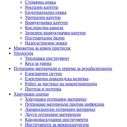
Стомачна цевка
Ректален катетер
Ендотрахеална цевка
Уретрален катетер
Вшмукувачки катетер
Кислородна канила
Затворен вшмукувачки катетер
Постпартален балон
Назогастрични цевки
Манжетна за крвен притисок
Урологија
Уролошки инструмент
Кеса за урина
Потрошни материјали и опрема за рехабилитација
Електричен скутер
Електрична инвалидска количка
Робот за чистење на инконтиненција
Протеза и потпора
Хируршки алатки
Хируршки потрошен материјал
Потрошни материјали против инфекции
Лапароскопски потрошен материјал
Други потрошни материјали
Кардиоваскуларни инструменти
Инструменти за микрохирургија