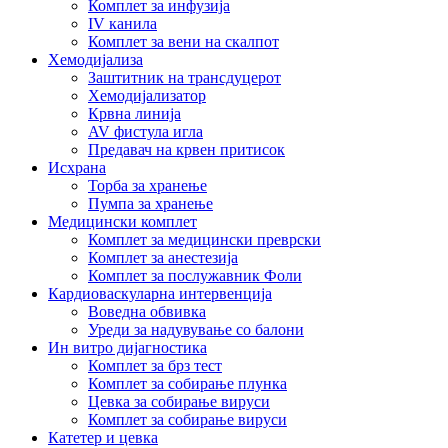
Комплет за инфузија
IV канила
Комплет за вени на скалпот
Хемодијализа
Заштитник на трансдуцерот
Хемодијализатор
Крвна линија
AV фистула игла
Предавач на крвен притисок
Исхрана
Торба за хранење
Пумпа за хранење
Медицински комплет
Комплет за медицински преврски
Комплет за анестезија
Комплет за послужавник Фоли
Кардиоваскуларна интервенција
Воведна обвивка
Уреди за надувување со балони
Ин витро дијагностика
Комплет за брз тест
Комплет за собирање плунка
Цевка за собирање вируси
Комплет за собирање вируси
Катетер и цевка