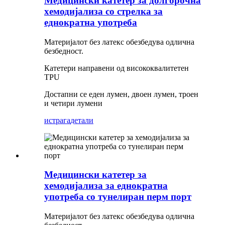
Медицински катетер за долгорочна
хемодијализа со стрелка за
еднократна употреба
Материјалот без латекс обезбедува одлична
безбедност.
Катетери направени од висококвалитетен
TPU
Достапни се еден лумен, двоен лумен, троен
и четири лумени
истрага
детали
Медицински катетер за
хемодијализа за еднократна
употреба со тунелиран перм порт
Материјалот без латекс обезбедува одлична