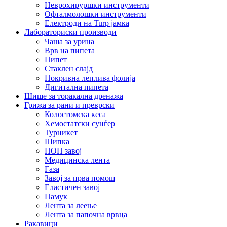
Неврохируршки инструменти
Офталмолошки инструменти
Електроди на Turp јамка
Лабораториски производи
Чаша за урина
Врв на пипета
Пипет
Стаклен слајд
Покривна леплива фолија
Дигитална пипета
Шише за торакална дренажа
Грижа за рани и преврски
Колостомска кеса
Хемостатски сунѓер
Турникет
Шипка
ПОП завој
Медицинска лента
Газа
Завој за прва помош
Еластичен завој
Памук
Лента за леење
Лента за папочна врвца
Ракавици