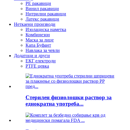
PE ракавици
Винил ракавици
Нитрилни ракавици
Латекс ракавици
Неткаени производи
Изолациска наметка
Комбинезон
Маска за лице
Капа Буфант
Навлака за чевли
Додатоци и други
ЕКГ електроди
PTFE цевка
Стерилен физиолошки раствор за
еднократна употреба...