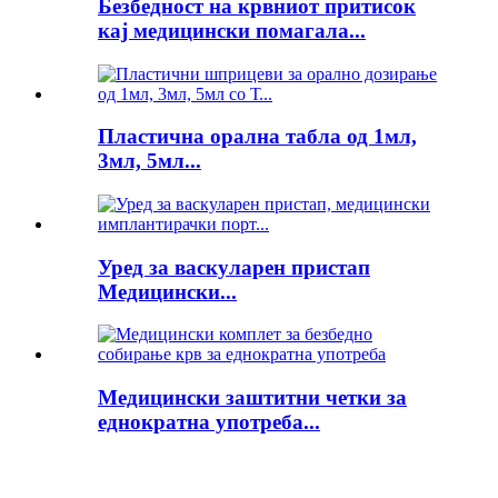
Безбедност на крвниот притисок
кај медицински помагала...
Пластична орална табла од 1мл,
3мл, 5мл...
Уред за васкуларен пристап
Медицински...
Медицински заштитни четки за
еднократна употреба...