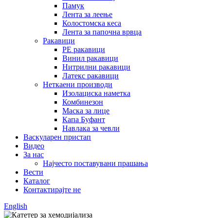
Памук
Лента за леење
Колостомска кеса
Лента за папочна врвца
Ракавици
PE ракавици
Винил ракавици
Нитрилни ракавици
Латекс ракавици
Неткаени производи
Изолациска наметка
Комбинезон
Маска за лице
Капа Буфант
Навлака за чевли
Васкуларен пристап
Видео
За нас
Најчесто поставувани прашања
Вести
Каталог
Контактирајте не
English