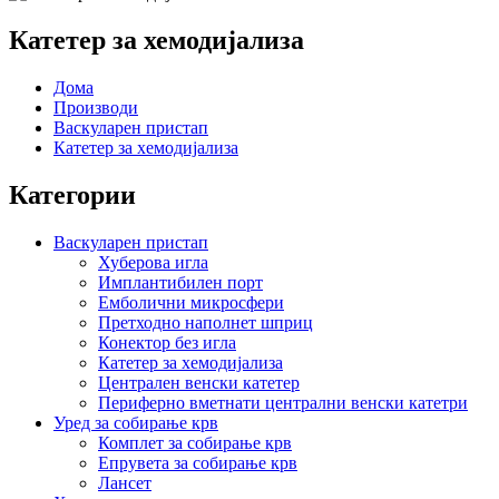
Катетер за хемодијализа
Дома
Производи
Васкуларен пристап
Катетер за хемодијализа
Категории
Васкуларен пристап
Хуберова игла
Имплантибилен порт
Емболични микросфери
Претходно наполнет шприц
Конектор без игла
Катетер за хемодијализа
Централен венски катетер
Периферно вметнати централни венски катетри
Уред за собирање крв
Комплет за собирање крв
Епрувета за собирање крв
Лансет