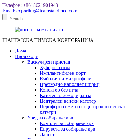
Телефон: +8618621901943
Email: exporting@teamstandmed.com
ШАНГАЈСКА ТИМСКА КОРПОРАЦИЈА
Дома
Производи
Васкуларен пристап
Хуберова игла
Имплантибилен порт
Емболични микросфери
Претходно наполнет шприц
Конектор без игла
Катетер за хемодијализа
Централен венски катетер
Периферно вметнати централни венски
катетри
Уред за собирање крв
Комплет за собирање крв
Епрувета за собирање крв
Лансет