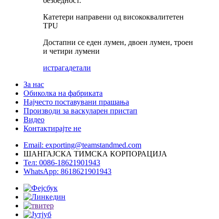
безбедност.
Катетери направени од висококвалитетен
TPU
Достапни се еден лумен, двоен лумен, троен
и четири лумени
истрага
детали
За нас
Обиколка на фабриката
Најчесто поставувани прашања
Производи за васкуларен пристап
Видео
Контактирајте не
Email: exporting@teamstandmed.com
ШАНГАЈСКА ТИМСКА КОРПОРАЦИЈА
Тел: 0086-18621901943
WhatsApp: 8618621901943