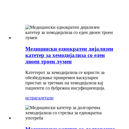
Медицински еднократен дијализен
катетер за хемодијализа со еден
двоен троен лумен
Катетерот за хемодијализа се користи за
обезбедување привремен васкуларен
пристап за третман на хемодијализа кај
пациенти со бубрежна инсуфициенција.
истрага
детали