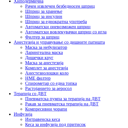
Хиподермична
Рачен извлечен безбедносен шприц
Шприц за хранење
Шприц за инсулин
Шприц за еднократна употреба
Автоматски оневозможен шприц
Автоматски вовлекувачки шприц со игла
Филтер за шприц
Анестезија и управување со дишните патишта
Маска за небулизатор
Ларингеална маска
Дишечки круг
Маска за анестезија
Комплет за анестезија
Анестезиолошки коло
HME филтер
Спирометар со една топка
Растојанието за аеросол
Терапија со ДВТ
Пневматска пумпа за терапија на ДВТ
Ракав за пневматска терапија на ДВТ
Компресивни чорапи
Инфузија
Интравенска кеса
Кеса за инфузија под притисок