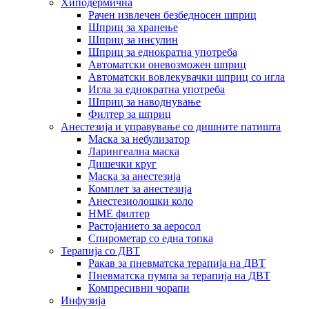
Хиподермична
Рачен извлечен безбедносен шприц
Шприц за хранење
Шприц за инсулин
Шприц за еднократна употреба
Автоматски оневозможен шприц
Автоматски вовлекувачки шприц со игла
Игла за еднократна употреба
Шприц за наводнување
Филтер за шприц
Анестезија и управување со дишните патишта
Маска за небулизатор
Ларингеална маска
Дишечки круг
Маска за анестезија
Комплет за анестезија
Анестезиолошки коло
HME филтер
Растојанието за аеросол
Спирометар со една топка
Терапија со ДВТ
Ракав за пневматска терапија на ДВТ
Пневматска пумпа за терапија на ДВТ
Компресивни чорапи
Инфузија