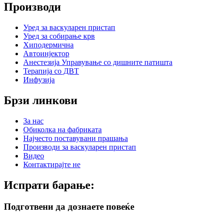
Производи
Уред за васкуларен пристап
Уред за собирање крв
Хиподермична
Автоинјектор
Анестезија Управување со дишните патишта
Терапија со ДВТ
Инфузија
Брзи линкови
За нас
Обиколка на фабриката
Најчесто поставувани прашања
Производи за васкуларен пристап
Видео
Контактирајте не
Испрати барање:
Подготвени да дознаете повеќе