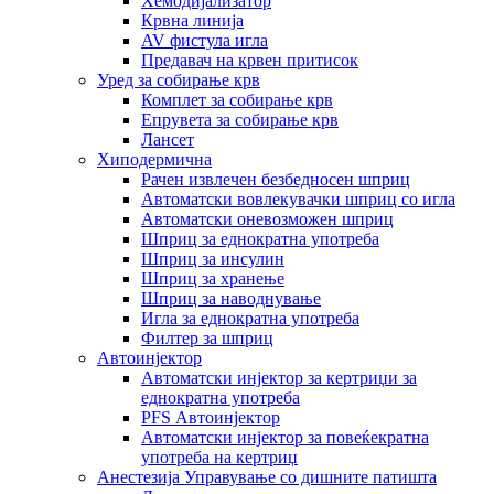
Хемодијализатор
Крвна линија
AV фистула игла
Предавач на крвен притисок
Уред за собирање крв
Комплет за собирање крв
Епрувета за собирање крв
Лансет
Хиподермична
Рачен извлечен безбедносен шприц
Автоматски вовлекувачки шприц со игла
Автоматски оневозможен шприц
Шприц за еднократна употреба
Шприц за инсулин
Шприц за хранење
Шприц за наводнување
Игла за еднократна употреба
Филтер за шприц
Автоинјектор
Автоматски инјектор за кертриџи за
еднократна употреба
PFS Автоинјектор
Автоматски инјектор за повеќекратна
употреба на кертриџ
Анестезија Управување со дишните патишта