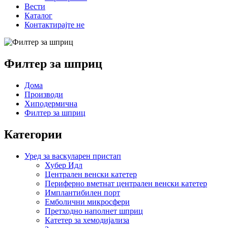
Вести
Каталог
Контактирајте не
Филтер за шприц
Дома
Производи
Хиподермична
Филтер за шприц
Категории
Уред за васкуларен пристап
Хубер Идл
Централен венски катетер
Периферно вметнат централен венски катетер
Имплантибилен порт
Емболични микросфери
Претходно наполнет шприц
Катетер за хемодијализа