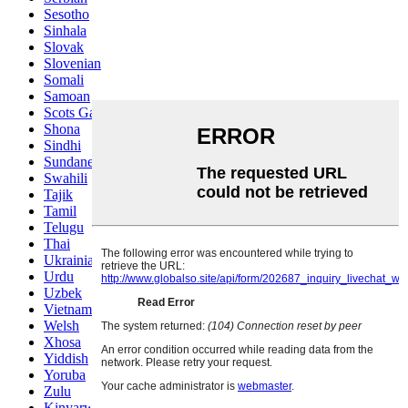
Sesotho
Sinhala
Slovak
Slovenian
Somali
Samoan
Scots Gaelic
Shona
Sindhi
Sundanese
Swahili
Tajik
Tamil
Telugu
Thai
Ukrainian
Urdu
Uzbek
Vietnamese
Welsh
Xhosa
Yiddish
Yoruba
Zulu
Kinyarwanda