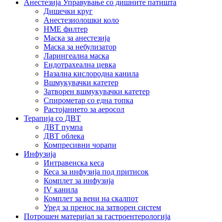
Анестезија Управување со дишните патишта
Дишечки круг
Анестезиолошки коло
HME филтер
Маска за анестезија
Маска за небулизатор
Ларингеална маска
Ендотрахеална цевка
Назална кислородна канила
Вшмукувачки катетер
Затворен вшмукувачки катетер
Спирометар со една топка
Растојанието за аеросол
Терапија со ДВТ
ДВТ пумпа
ДВТ облека
Компресивни чорапи
Инфузија
Интравенска кеса
Кеса за инфузија под притисок
Комплет за инфузија
IV канила
Комплет за вени на скалпот
Уред за пренос на затворен систем
Потрошен материјал за гастроентерологија