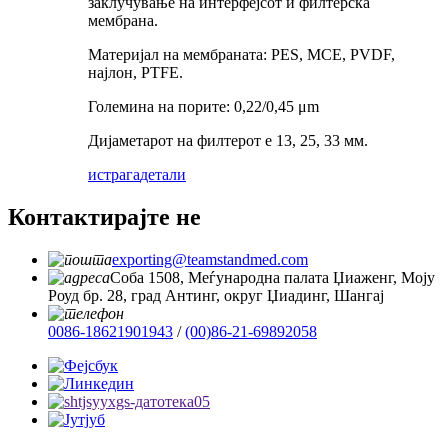
заклучување на интерфејсот и филтерска
мембрана.
Материјал на мембраната: PES, MCE, PVDF,
најлон, PTFE.
Големина на порите: 0,22/0,45 μm
Дијаметарот на филтерот е 13, 25, 33 мм.
истрага
детали
Контактирајте не
exporting@teamstandmed.com
Соба 1508, Меѓународна палата Џиаженг, Моју
Роуд бр. 28, град Антинг, округ Џиадинг, Шангај
0086-18621901943
/
(00)86-21-69892058