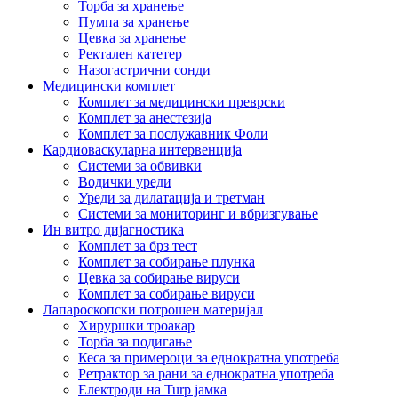
Торба за хранење
Пумпа за хранење
Цевка за хранење
Ректален катетер
Назогастрични сонди
Медицински комплет
Комплет за медицински преврски
Комплет за анестезија
Комплет за послужавник Фоли
Кардиоваскуларна интервенција
Системи за обвивки
Водички уреди
Уреди за дилатација и третман
Системи за мониторинг и вбризгување
Ин витро дијагностика
Комплет за брз тест
Комплет за собирање плунка
Цевка за собирање вируси
Комплет за собирање вируси
Лапароскопски потрошен материјал
Хируршки троакар
Торба за подигање
Кеса за примероци за еднократна употреба
Ретрактор за рани за еднократна употреба
Електроди на Turp јамка