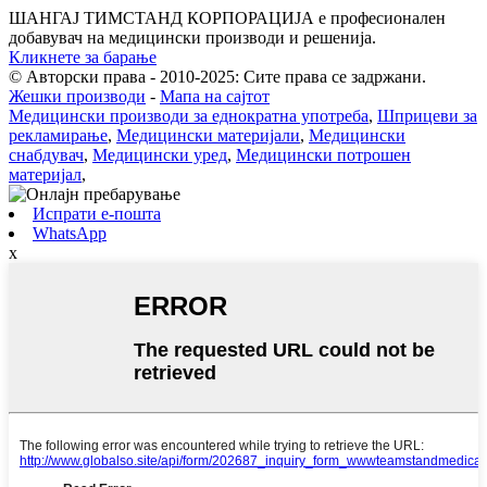
ШАНГАЈ ТИМСТАНД КОРПОРАЦИЈА е професионален
добавувач на медицински производи и решенија.
Кликнете за барање
© Авторски права - 2010-2025: Сите права се задржани.
Жешки производи
-
Мапа на сајтот
Медицински производи за еднократна употреба
,
Шприцеви за
рекламирање
,
Медицински материјали
,
Медицински
снабдувач
,
Медицински уред
,
Медицински потрошен
материјал
,
Испрати е-пошта
WhatsApp
x