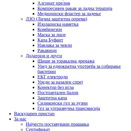
Алгинат прелив
Компресивен ракав за ладна терапија
Медицински фластер за ладење
ЛЗО (Лична заштитна опрема)
Изолациска наметка
Комбинезон
Маска за лице
Капа Буфант
Навлака за чевли
Ракавици
Додатоци и други
Шише за торакална дренажа
Уред за еднократна употреба за собирање
бактерии
ЕКГ електроди
Уреди за назален спреј
Конектор без игла
Постпартален балон
Заштитна капа
Силиконски гел за лузни
Гел за ултразвучна трансмисија
Васкуларен пристап
За нас
Најчесто поставувани прашања
Сертификат