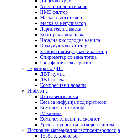
Дишечки круг
Анестезиолошки коло
HME филтер
Маска за анестезија
Маска за небулизатор
Ларингеална маска
Ендотрахеална цевка
Назална кислородна канила
Вшмукувачки катетер
Затворен вшмукувачки катетер
Спирометар со една топка
Растојанието за аеросол
Терапија со ДВТ
ДВТ пумпа
ДВТ облека
Компресивни чорапи
Инфузија
Интравенска кеса
Кеса за инфузија под притисок
Комплет за инфузија
IV канила
Комплет за вени на скалпот
Уред за пренос на затворен систем
Потрошен материјал за гастроентерологија
Торба за хранење