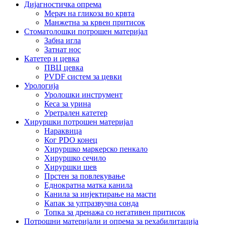
Дијагностичка опрема
Мерач на гликоза во крвта
Манжетна за крвен притисок
Стоматолошки потрошен материјал
Забна игла
Затнат нос
Катетер и цевка
ПВЦ цевка
PVDF систем за цевки
Урологија
Уролошки инструмент
Кеса за урина
Уретрален катетер
Хируршки потрошен материјал
Нараквица
Ког PDO конец
Хируршко маркерско пенкало
Хируршко сечило
Хируршки шев
Прстен за повлекување
Еднократна матка канила
Канила за инјектирање на масти
Капак за ултразвучна сонда
Топка за дренажа со негативен притисок
Потрошни материјали и опрема за рехабилитација