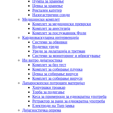
Пумпа за хранење
Цевка за хранење
Ректален катетер
Назогастрични сонди
Медицински комплет
Комплет за медицински преврски
Комплет за анестезија
Комплет за послужавник Фоли
Кардиоваскуларна интервенција
Системи за обвивки
Водички уреди
Уреди за дилатација и третман
Системи за мониторинг и вбризгување
Ин витро дијагностика
Комплет за брз тест
Комплет за собирање плунка
Цевка за собирање вируси
Комплет за собирање вируси
Лапароскопски потрошен материјал
Хируршки троакар
Торба за подигање
Кеса за примероци за еднократна употреба
Ретрактор за рани за еднократна употреба
Електроди на Turp јамка
Дијагностичка опрема