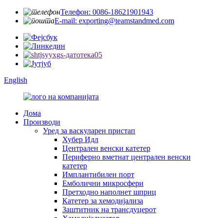
Телефон: 0086-18621901943
E-mail: exporting@teamstandmed.com
English
Дома
Производи
Уред за васкуларен пристап
Хубер Идл
Централен венски катетер
Периферно вметнат централен венски
катетер
Имплантибилен порт
Емболични микросфери
Претходно наполнет шприц
Катетер за хемодијализа
Заштитник на трансдуцерот