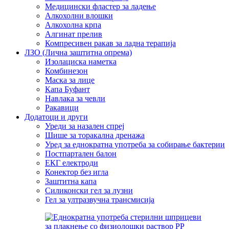
Медицински фластер за ладење
Алкохолни влошки
Алкохолна крпа
Алгинат прелив
Компресивен ракав за ладна терапија
ЛЗО (Лична заштитна опрема)
Изолациска наметка
Комбинезон
Маска за лице
Капа Буфант
Навлака за чевли
Ракавици
Додатоци и други
Уреди за назален спреј
Шише за торакална дренажа
Уред за еднократна употреба за собирање бактерии
Постпартален балон
ЕКГ електроди
Конектор без игла
Заштитна капа
Силиконски гел за лузни
Гел за ултразвучна трансмисија