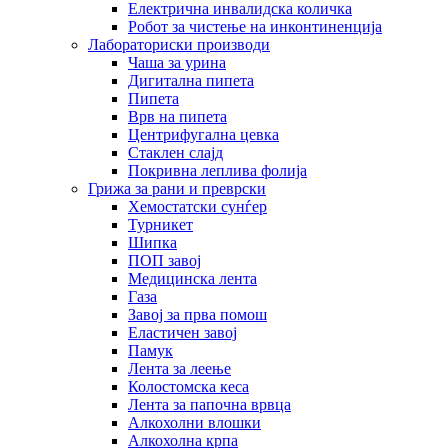
Електрична инвалидска количка
Робот за чистење на инконтиненција
Лабораториски производи
Чаша за урина
Дигитална пипета
Пипета
Врв на пипета
Центрифугална цевка
Стаклен слајд
Покривна леплива фолија
Грижа за рани и преврски
Хемостатски сунѓер
Турникет
Шипка
ПОП завој
Медицинска лента
Газа
Завој за прва помош
Еластичен завој
Памук
Лента за леење
Колостомска кеса
Лента за папочна врвца
Алкохолни влошки
Алкохолна крпа