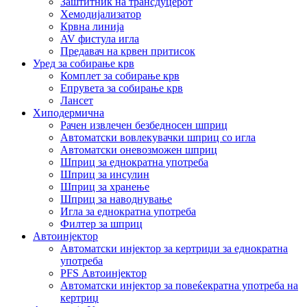
Заштитник на трансдуцерот
Хемодијализатор
Крвна линија
AV фистула игла
Предавач на крвен притисок
Уред за собирање крв
Комплет за собирање крв
Епрувета за собирање крв
Лансет
Хиподермична
Рачен извлечен безбедносен шприц
Автоматски вовлекувачки шприц со игла
Автоматски оневозможен шприц
Шприц за еднократна употреба
Шприц за инсулин
Шприц за хранење
Шприц за наводнување
Игла за еднократна употреба
Филтер за шприц
Автоинјектор
Автоматски инјектор за кертриџи за еднократна
употреба
PFS Автоинјектор
Автоматски инјектор за повеќекратна употреба на
кертриџ