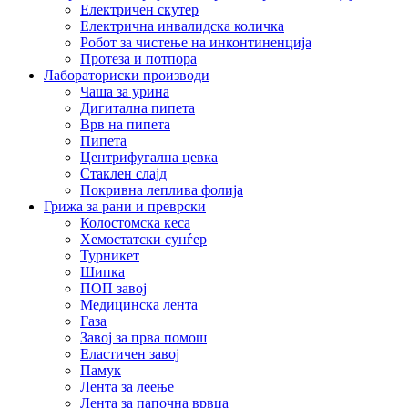
Електричен скутер
Електрична инвалидска количка
Робот за чистење на инконтиненција
Протеза и потпора
Лабораториски производи
Чаша за урина
Дигитална пипета
Врв на пипета
Пипета
Центрифугална цевка
Стаклен слајд
Покривна леплива фолија
Грижа за рани и преврски
Колостомска кеса
Хемостатски сунѓер
Турникет
Шипка
ПОП завој
Медицинска лента
Газа
Завој за прва помош
Еластичен завој
Памук
Лента за леење
Лента за папочна врвца