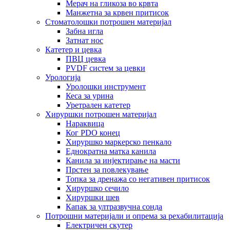
Мерач на гликоза во крвта
Манжетна за крвен притисок
Стоматолошки потрошен материјал
Забна игла
Затнат нос
Катетер и цевка
ПВЦ цевка
PVDF систем за цевки
Урологија
Уролошки инструмент
Кеса за урина
Уретрален катетер
Хируршки потрошен материјал
Нараквица
Ког PDO конец
Хируршко маркерско пенкало
Еднократна матка канила
Канила за инјектирање на масти
Прстен за повлекување
Топка за дренажа со негативен притисок
Хируршко сечило
Хируршки шев
Капак за ултразвучна сонда
Потрошни материјали и опрема за рехабилитација
Електричен скутер