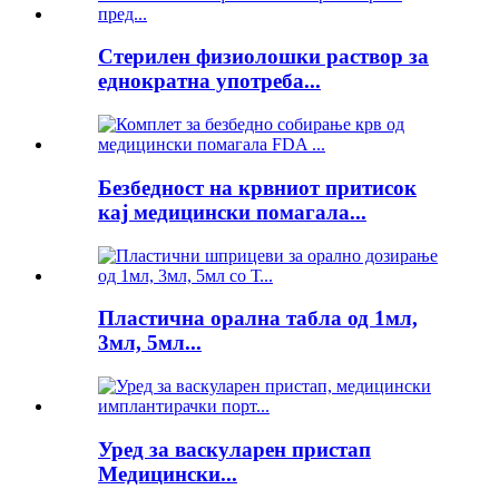
Стерилен физиолошки раствор за
еднократна употреба...
Безбедност на крвниот притисок
кај медицински помагала...
Пластична орална табла од 1мл,
3мл, 5мл...
Уред за васкуларен пристап
Медицински...