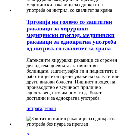
Трговија на големо со заштитни
ракавици за хируршки
медицински преглед, медицински
ракавици за еднократна употреба
од нитрил, со квалитет за храна
Латексните хируршки ракавици се огромен
дел од секојдневната активност во
болницата, заштитувајќи ги и пациентите и
работниците од пренесување на болести или
други видови болести. Нивниот процес на
производство е всушност прилично
едноставен, што им помага да бидат
достапни и за еднократна употреба.
истрага
детали