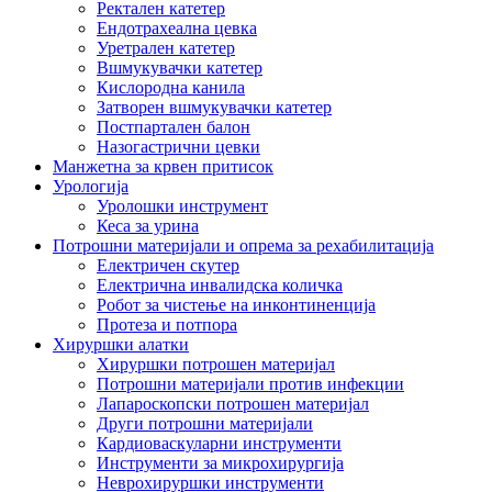
Ректален катетер
Ендотрахеална цевка
Уретрален катетер
Вшмукувачки катетер
Кислородна канила
Затворен вшмукувачки катетер
Постпартален балон
Назогастрични цевки
Манжетна за крвен притисок
Урологија
Уролошки инструмент
Кеса за урина
Потрошни материјали и опрема за рехабилитација
Електричен скутер
Електрична инвалидска количка
Робот за чистење на инконтиненција
Протеза и потпора
Хируршки алатки
Хируршки потрошен материјал
Потрошни материјали против инфекции
Лапароскопски потрошен материјал
Други потрошни материјали
Кардиоваскуларни инструменти
Инструменти за микрохирургија
Неврохируршки инструменти