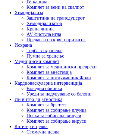
IV канила
Комплет за вени на скалпот
Хемодијализа
Заштитник на трансдуцерот
Хемодијализатор
Крвна линија
AV фистула игла
Предавач на крвен притисок
Исхрана
Торба за хранење
Пумпа за хранење
Медицински комплет
Комплет за медицински преврски
Комплет за анестезија
Комплет за послужавник Фоли
Кардиоваскуларна интервенција
Воведна обвивка
Уреди за надувување со балони
Ин витро дијагностика
Комплет за брз тест
Комплет за собирање плунка
Цевка за собирање вируси
Комплет за собирање вируси
Катетер и цевка
Стомачна цевка