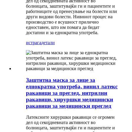
дел од секојдневната активност во
болницата, заштитувајќи ги и пациентите и
работниците од пренесување на болести или
други видови болести. Нивниот процес на
производство е всушност прилично
едноставен, што им помага да бидат
достапни и за еднократна употреба.
истрага
детали
Заштитна маска за лице за
еднократна употреба, винил латекс
ракавици за преглед, нитрилни
ракавици, хируршки медицински
ракавици за медицински преглед
Латексните хируршки ракавици се огромен
дел од секојдневната активност во
болницата, заштитувајќи ги и пациентите и