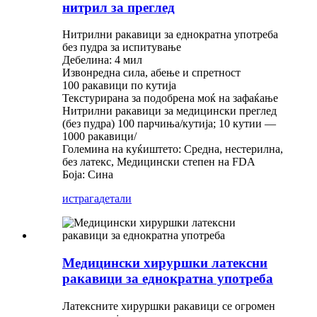
нитрил за преглед
Нитрилни ракавици за еднократна употреба
без пудра за испитување
Дебелина: 4 мил
Извонредна сила, абење и спретност
100 ракавици по кутија
Текстурирана за подобрена моќ на зафаќање
Нитрилни ракавици за медицински преглед
(без пудра) 100 парчиња/кутија; 10 кутии —
1000 ракавици/
Големина на куќиштето: Средна, нестерилна,
без латекс, Медицински степен на FDA
Боја: Сина
истрага
детали
Медицински хируршки латексни
ракавици за еднократна употреба
Латексните хируршки ракавици се огромен