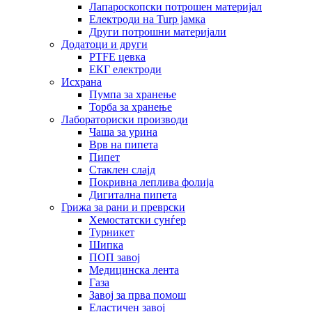
Лапароскопски потрошен материјал
Електроди на Turp јамка
Други потрошни материјали
Додатоци и други
PTFE цевка
ЕКГ електроди
Исхрана
Пумпа за хранење
Торба за хранење
Лабораториски производи
Чаша за урина
Врв на пипета
Пипет
Стаклен слајд
Покривна леплива фолија
Дигитална пипета
Грижа за рани и преврски
Хемостатски сунѓер
Турникет
Шипка
ПОП завој
Медицинска лента
Газа
Завој за прва помош
Еластичен завој