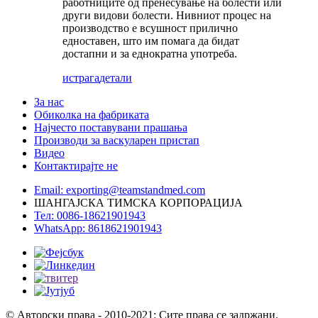
работниците од пренесување на болести или
други видови болести. Нивниот процес на
производство е всушност прилично
едноставен, што им помага да бидат
достапни и за еднократна употреба.
истрага
детали
За нас
Обиколка на фабриката
Најчесто поставувани прашања
Производи за васкуларен пристап
Видео
Контактирајте не
Email: exporting@teamstandmed.com
ШАНГАЈСКА ТИМСКА КОРПОРАЦИЈА
Тел: 0086-18621901943
WhatsApp: 8618621901943
© Авторски права - 2010-2021: Сите права се задржани.