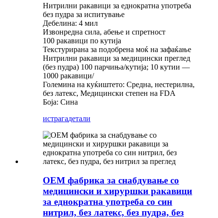
Нитрилни ракавици за еднократна употреба
без пудра за испитување
Дебелина: 4 мил
Извонредна сила, абење и спретност
100 ракавици по кутија
Текстурирана за подобрена моќ на зафаќање
Нитрилни ракавици за медицински преглед
(без пудра) 100 парчиња/кутија; 10 кутии —
1000 ракавици/
Големина на куќиштето: Средна, нестерилна,
без латекс, Медицински степен на FDA
Боја: Сина
истрага
детали
ОЕМ фабрика за снабдување со
медицински и хируршки ракавици
за еднократна употреба со син
нитрил, без латекс, без пудра, без