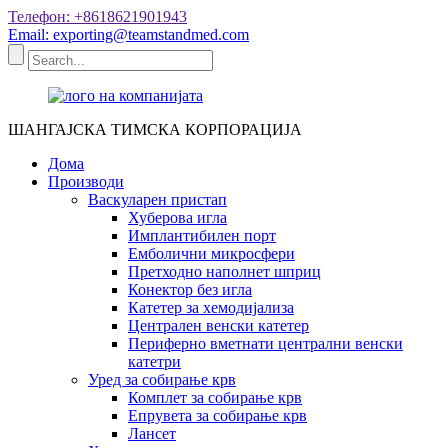
Телефон: +8618621901943
Email: exporting@teamstandmed.com
ШАНГАЈСКА ТИМСКА КОРПОРАЦИЈА
Дома
Производи
Васкуларен пристап
Хуберова игла
Имплантибилен порт
Емболични микросфери
Претходно наполнет шприц
Конектор без игла
Катетер за хемодијализа
Централен венски катетер
Периферно вметнати централни венски
катетри
Уред за собирање крв
Комплет за собирање крв
Епрувета за собирање крв
Лансет