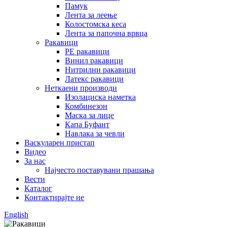
Памук
Лента за леење
Колостомска кеса
Лента за папочна врвца
Ракавици
PE ракавици
Винил ракавици
Нитрилни ракавици
Латекс ракавици
Неткаени производи
Изолациска наметка
Комбинезон
Маска за лице
Капа Буфант
Навлака за чевли
Васкуларен пристап
Видео
За нас
Најчесто поставувани прашања
Вести
Каталог
Контактирајте не
English