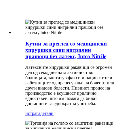
Кутии за преглед со медицински
хируршки сини нитрилни
прашоци без латекс, Intco Nitrile
Латексните хируршки ракавици се огромен
дел од секојдневната активност во
болницата, заштитувајќи ги и пациентите и
работниците од пренесување на болести или
други видови болести. Нивниот процес на
производство е всушност прилично
едноставен, што им помага да бидат
достапни и за еднократна употреба.
истрага
детали