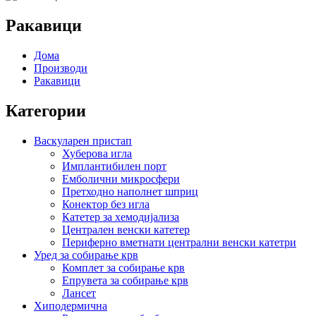
Ракавици
Дома
Производи
Ракавици
Категории
Васкуларен пристап
Хуберова игла
Имплантибилен порт
Емболични микросфери
Претходно наполнет шприц
Конектор без игла
Катетер за хемодијализа
Централен венски катетер
Периферно вметнати централни венски катетри
Уред за собирање крв
Комплет за собирање крв
Епрувета за собирање крв
Лансет
Хиподермична