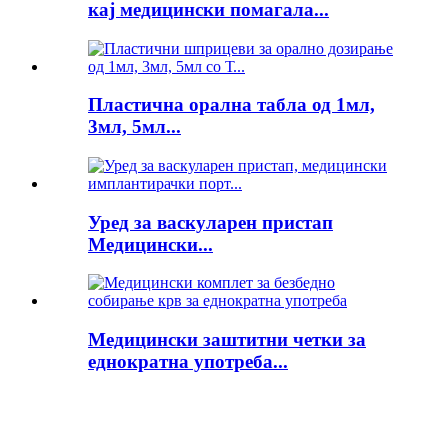
кај медицински помагала...
Пластична орална табла од 1мл,
3мл, 5мл...
Уред за васкуларен пристап
Медицински...
Медицински заштитни четки за
еднократна употреба...