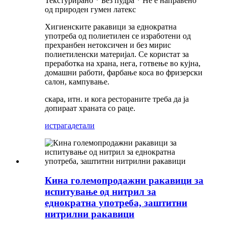
Текстурирано * Без пудра * Не е направено
од природен гумен латекс
Хигиенските ракавици за еднократна
употреба од полиетилен се изработени од
прехранбен нетоксичен и без мирис
полиетиленски материјал. Се користат за
преработка на храна, нега, готвење во кујна,
домашни работи, фарбање коса во фризерски
салон, кампување.
скара, итн. и кога рестораните треба да ја
допираат храната со раце.
истрага
детали
Кина големопродажни ракавици за
испитување од нитрил за
еднократна употреба, заштитни
нитрилни ракавици