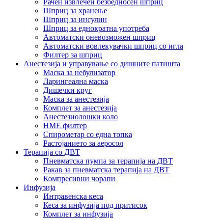
Рачен извлечен безбедносен шприц
Шприц за хранење
Шприц за инсулин
Шприц за еднократна употреба
Автоматски оневозможен шприц
Автоматски вовлекувачки шприц со игла
Филтер за шприц
Анестезија и управување со дишните патишта
Маска за небулизатор
Ларингеална маска
Дишечки круг
Маска за анестезија
Комплет за анестезија
Анестезиолошки коло
HME филтер
Спирометар со една топка
Растојанието за аеросол
Терапија со ДВТ
Пневматска пумпа за терапија на ДВТ
Ракав за пневматска терапија на ДВТ
Компресивни чорапи
Инфузија
Интравенска кеса
Кеса за инфузија под притисок
Комплет за инфузија