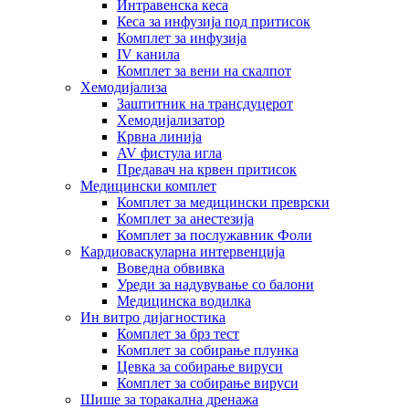
Интравенска кеса
Кеса за инфузија под притисок
Комплет за инфузија
IV канила
Комплет за вени на скалпот
Хемодијализа
Заштитник на трансдуцерот
Хемодијализатор
Крвна линија
AV фистула игла
Предавач на крвен притисок
Медицински комплет
Комплет за медицински преврски
Комплет за анестезија
Комплет за послужавник Фоли
Кардиоваскуларна интервенција
Воведна обвивка
Уреди за надувување со балони
Медицинска водилка
Ин витро дијагностика
Комплет за брз тест
Комплет за собирање плунка
Цевка за собирање вируси
Комплет за собирање вируси
Шише за торакална дренажа