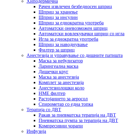
Хиподермична
Рачен извлечен безбедносен шприц
Шприц за хранење
Шприц за инсулин
Шприц за еднократна употреба
Автоматски оневозможен шприц
Автоматски вовлекувачки шприц со игла
Игла за еднократна употреба
Шприц за наводнување
Филтер за шприц
Анестезија и управување со дишните патишта
Маска за небулизатор
Ларингеална маска
Дишечки круг
Маска за анестезија
Комплет за анестезија
Анестезиолошки коло
HME филтер
Растојанието за аеросол
Спирометар со една топка
Терапија со ДВТ
Ракав за пневматска терапија на ДВТ
Пневматска пумпа за терапија на ДВТ
Компресивни чорапи
Инфузија