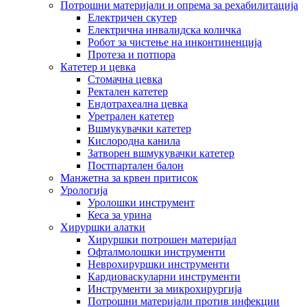
Потрошни материјали и опрема за рехабилитација
Електричен скутер
Електрична инвалидска количка
Робот за чистење на инконтиненција
Протеза и потпора
Катетер и цевка
Стомачна цевка
Ректален катетер
Ендотрахеална цевка
Уретрален катетер
Вшмукувачки катетер
Кислородна канила
Затворен вшмукувачки катетер
Постпартален балон
Манжетна за крвен притисок
Урологија
Уролошки инструмент
Кеса за урина
Хируршки алатки
Хируршки потрошен материјал
Офталмолошки инструменти
Неврохируршки инструменти
Кардиоваскуларни инструменти
Инструменти за микрохирургија
Потрошни материјали против инфекции