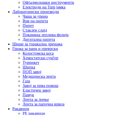
Офталмолошки инструменти
Електроди на Turp јамка
Лабораториски производи
Чаша за урина
Врв на пипета
Пипет
Стаклен слајд
Покривна леплива фолија
Дигитална пипета
Шише за торакална дренажа
Грижа за рани и преврски
Колостомска кеса
Хемостатски сунѓер
Турникет
Шипка
ПОП завој
Медицинска лента
Газа
Завој за прва помош
Еластичен завој
Памук
Лента за леење
Лента за папочна врвца
Ракавици
PE ракавици