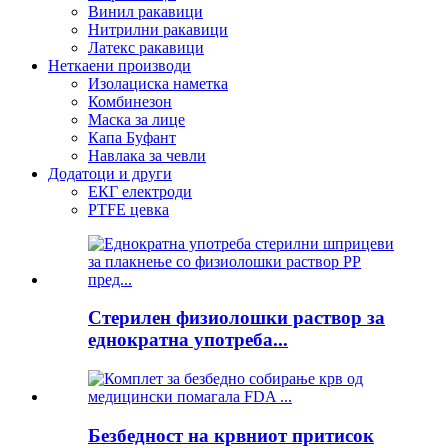
Винил ракавици
Нитрилни ракавици
Латекс ракавици
Неткаени производи
Изолациска наметка
Комбинезон
Маска за лице
Капа Буфант
Навлака за чевли
Додатоци и други
ЕКГ електроди
PTFE цевка
Стерилен физиолошки раствор за
еднократна употреба...
Безбедност на крвниот притисок