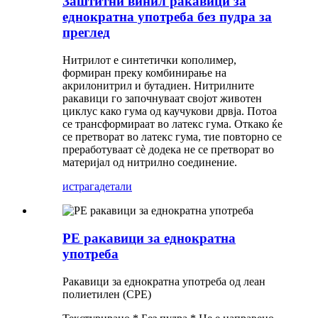
Заштитни винил ракавици за
еднократна употреба без пудра за
преглед
Нитрилот е синтетички кополимер,
формиран преку комбинирање на
акрилонитрил и бутадиен. Нитрилните
ракавици го започнуваат својот животен
циклус како гума од каучукови дрвја. Потоа
се трансформираат во латекс гума. Откако ќе
се претворат во латекс гума, тие повторно се
преработуваат сè додека не се претворат во
материјал од нитрилно соединение.
истрага
детали
PE ракавици за еднократна
употреба
Ракавици за еднократна употреба од леан
полиетилен (CPE)