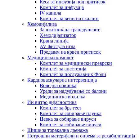
Кеса за инфузија под притисок
Комплет за инфузија
IV канила
Комплет за вени на скалпот
Хемодијализа
Заштитник на трансдуцерот
Хемодијализатор
Крвна линија
AV фистула игла
Предавач на крвен притисок
Медицински комплет
Комплет за медицински преврски
Комплет за анестезија
Комплет за послужавник Фоли
Кардиоваскуларна интервенција
Воведна обвивка
Уреди за надувување со балони
Медицинска водилка
Ин витро дијагностика
Комплет за брз тест
Комплет за собирање плунка
Цевка за собирање вируси
Комплет за собирање вируси
Шише за торакална дренажа
Потрошни материјали и опрема за рехабилитација