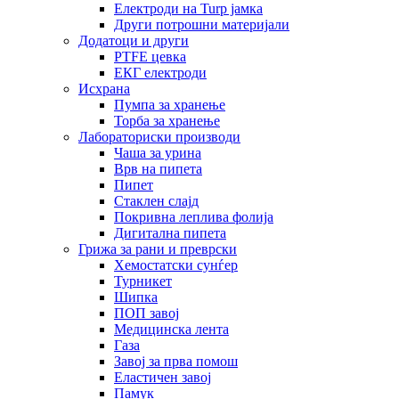
Електроди на Turp јамка
Други потрошни материјали
Додатоци и други
PTFE цевка
ЕКГ електроди
Исхрана
Пумпа за хранење
Торба за хранење
Лабораториски производи
Чаша за урина
Врв на пипета
Пипет
Стаклен слајд
Покривна леплива фолија
Дигитална пипета
Грижа за рани и преврски
Хемостатски сунѓер
Турникет
Шипка
ПОП завој
Медицинска лента
Газа
Завој за прва помош
Еластичен завој
Памук