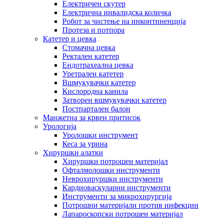
Електричен скутер
Електрична инвалидска количка
Робот за чистење на инконтиненција
Протеза и потпора
Катетер и цевка
Стомачна цевка
Ректален катетер
Ендотрахеална цевка
Уретрален катетер
Вшмукувачки катетер
Кислородна канила
Затворен вшмукувачки катетер
Постпартален балон
Манжетна за крвен притисок
Урологија
Уролошки инструмент
Кеса за урина
Хируршки алатки
Хируршки потрошен материјал
Офталмолошки инструменти
Неврохируршки инструменти
Кардиоваскуларни инструменти
Инструменти за микрохирургија
Потрошни материјали против инфекции
Лапароскопски потрошен материјал