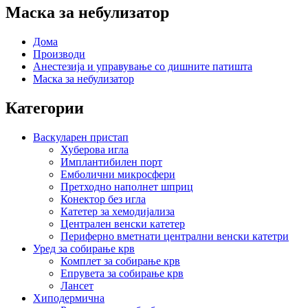
Маска за небулизатор
Дома
Производи
Анестезија и управување со дишните патишта
Маска за небулизатор
Категории
Васкуларен пристап
Хуберова игла
Имплантибилен порт
Емболични микросфери
Претходно наполнет шприц
Конектор без игла
Катетер за хемодијализа
Централен венски катетер
Периферно вметнати централни венски катетри
Уред за собирање крв
Комплет за собирање крв
Епрувета за собирање крв
Лансет
Хиподермична