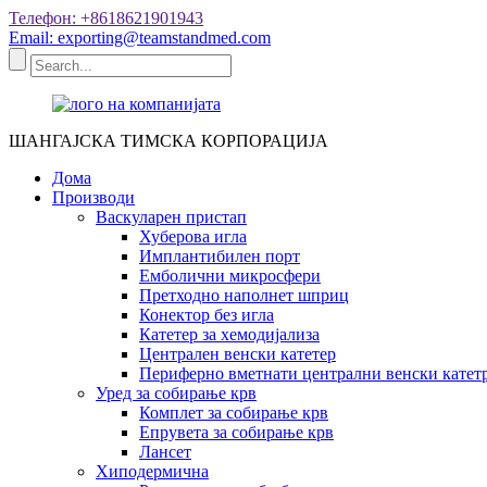
Телефон: +8618621901943
Email: exporting@teamstandmed.com
ШАНГАЈСКА ТИМСКА КОРПОРАЦИЈА
Дома
Производи
Васкуларен пристап
Хуберова игла
Имплантибилен порт
Емболични микросфери
Претходно наполнет шприц
Конектор без игла
Катетер за хемодијализа
Централен венски катетер
Периферно вметнати централни венски катет
Уред за собирање крв
Комплет за собирање крв
Епрувета за собирање крв
Лансет
Хиподермична