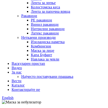
Лента за леење
Колостомска кеса
Лента за папочна врвца
Ракавици
PE ракавици
Винил ракавици
Нитрилни ракавици
Латекс ракавици
Неткаени производи
Изолациска наметка
Комбинезон
Маска за лице
Капа Буфант
Навлака за чевли
Васкуларен пристап
Видео
За нас
Најчесто поставувани прашања
Вести
Каталог
Контактирајте не
English