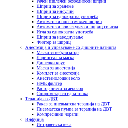
Рачен извлечен безбедносен шприц
Шприц за хранење
Шприц за инсулин
Шприц за еднократна употреба
Автоматски оневозможен шприц
Автоматски вовлекувачки шприц со игла
Игла за еднократна употреба
Шприц за наводнување
Филтер за шприц
Анестезија и управување со дишните патишта
Маска за небулизатор
Ларингеална маска
Дишечки круг
Маска за анестезија
Комплет за анестезија
Анестезиолошки коло
HME филтер
Растојанието за аеросол
Спирометар со една топка
Терапија со ДВТ
Ракав за пневматска терапија на ДВТ
Пневматска пумпа за терапија на ДВТ
Компресивни чорапи
Инфузија
Интравенска кеса