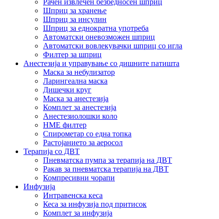
Рачен извлечен безбедносен шприц
Шприц за хранење
Шприц за инсулин
Шприц за еднократна употреба
Автоматски оневозможен шприц
Автоматски вовлекувачки шприц со игла
Филтер за шприц
Анестезија и управување со дишните патишта
Маска за небулизатор
Ларингеална маска
Дишечки круг
Маска за анестезија
Комплет за анестезија
Анестезиолошки коло
HME филтер
Спирометар со една топка
Растојанието за аеросол
Терапија со ДВТ
Пневматска пумпа за терапија на ДВТ
Ракав за пневматска терапија на ДВТ
Компресивни чорапи
Инфузија
Интравенска кеса
Кеса за инфузија под притисок
Комплет за инфузија